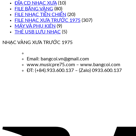
ĐĨA CD NHẠC XƯA
(10)
FILE BĂNG VÀNG
(80)
FILE NHẠC TIỀN CHIẾN
(20)
FILE NHẠC XƯA TRƯỚC 1975
(307)
MÁY VÀ PHỤ KIỆN
(9)
THẺ USB LƯU NHẠC
(5)
NHẠC VÀNG XƯA TRƯỚC 1975
Email: bangcoi.vn@gmail.com
www.musicpre75.com – www.bangcoi.com
ĐT: (+84).933.600.137 – (Zalo) 0933.600.137