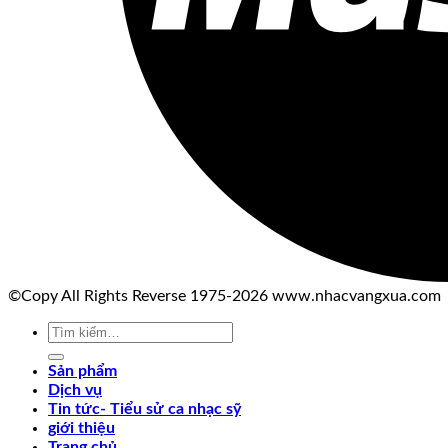
©Copy All Rights Reverse 1975-2026 www.nhacvangxua.com
Tìm
kiếm:
Sản phẩm
Dịch vụ
Tin tức- Tiểu sử ca nhạc sỹ
giới thiệu
Trang chủ